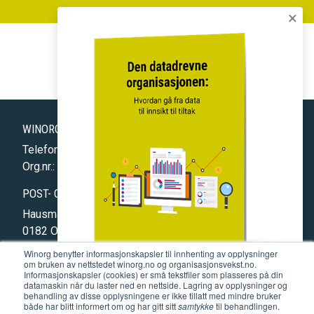
×
WINORG EXPRESS
WINORG TOTAL
WINORG TOTAL FAGFORENING
WINORG AS
Telefon: 477 75 877
Org.nr.: 994 325 310
POST- OG BESØKSADRESSE
Hausmannsgate 17
0182 OSLO (
åpne kart
)
Winorg benytter informasjonskapsler til innhenting av opplysninger
Winorg på fa
Winorg på
Kon
om bruken av nettstedet winorg.no og organisasjonsvekst.no.
Informasjonskapsler (cookies) er små tekstfiler som plasseres på din
datamaskin når du laster ned en nettside. Lagring av opplysninger og
Gratis guide
behandling av disse opplysningene er ikke tillatt med mindre bruker
Den datadrevne organisasjonen
Abonner på nyhetsbrevet
både har blitt informert om og har gitt sitt
samtykke
til behandlingen.