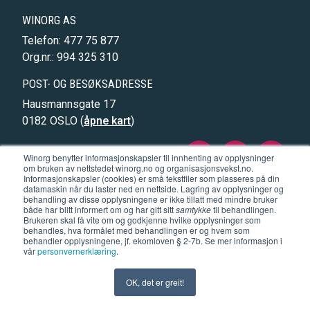
WINORG AS
Telefon: 477 75 877
Org.nr.: 994 325 310
POST- OG BESØKSADRESSE
Hausmannsgate 17
0182 OSLO (
åpne kart
)
Winorg på fa
Winorg på
Kon
Winorg benytter informasjonskapsler til innhenting av opplysninger
om bruken av nettstedet winorg.no og organisasjonsvekst.no.
Informasjonskapsler (cookies) er små tekstfiler som plasseres på din
datamaskin når du laster ned en nettside. Lagring av opplysninger og
Abonner på nyhetsbrevet
behandling av disse opplysningene er ikke tillatt med mindre bruker
Cookies og Personvernerklæring
både har blitt informert om og har gitt sitt
samtykke
til behandlingen.
Brukeren skal få vite om og godkjenne hvilke opplysninger som
behandles, hva formålet med behandlingen er og hvem som
behandler opplysningene, jf. ekomloven § 2-7b. Se mer informasjon i
vår
personvernerklæring
.
×
Abonner på vårt nyhetsbrev
OK, det er greit!